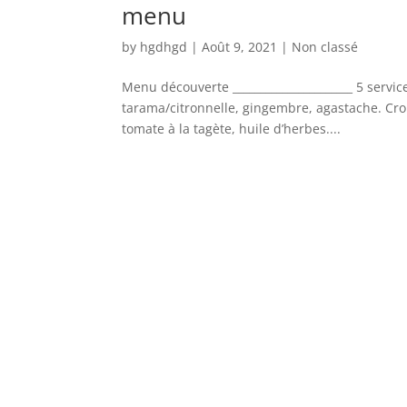
menu
by
hgdhgd
|
Août 9, 2021
|
Non classé
Menu découverte ______________________ 5 servic
tarama/citronnelle, gingembre, agastache. Cr
tomate à la tagète, huile d’herbes....