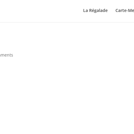
La Régalade
Carte-M
mments